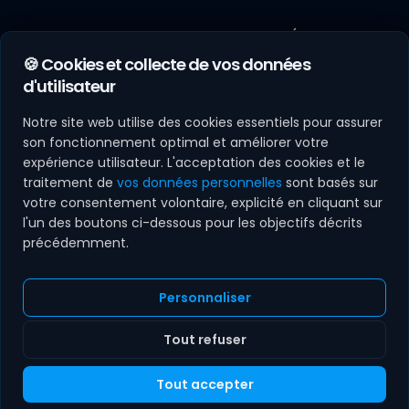
ARTICLES RÉCENTS
ENTREPRISE
🍪 Cookies et collecte de vos données
22 juil. 2026
Contact
d'utilisateur
Territoires d'IA : l'État
cofinance jusqu'à 50
À Propos
Notre site web utilise des cookies essentiels pour assurer
% l'IA des mairies,
Parrainage
Acronet a ...
son fonctionnement optimal et améliorer votre
6 févr. 2026
expérience utilisateur. L'acceptation des cookies et le
Carrières
Étude de cas :
traitement de
vos données personnelles
sont basés sur
Comment
votre consentement volontaire, explicité en cliquant sur
Demander un devis
transformer sa
l'un des boutons ci-dessous pour les objectifs décrits
visibilité digitale ?
précédemment.
Personnaliser
NOS SECTEURS :
Agence web Mulhouse
Haut-Rhin (68)
Colmar
Altkirch & Sundgau
Guebwiller
Saint-Louis
Tout refuser
Mulhouse
© 2026 Acronet.fr · Tous droits réservés. Agence Web à
Tout accepter
Mentions légales
Confidentialité
CGU
CGV