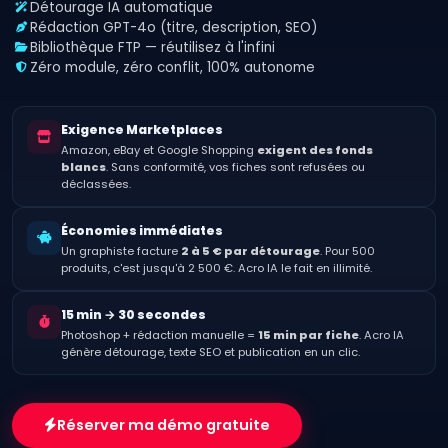
Détourage IA automatique
Rédaction GPT-4o (titre, description, SEO)
Bibliothèque FTP — réutilisez à l'infini
Zéro module, zéro conflit, 100% autonome
Exigence Marketplaces
Amazon, eBay et Google Shopping
exigent des fonds
blancs
. Sans conformité, vos fiches sont refusées ou
déclassées.
Économies immédiates
Un graphiste facture
2 à 5 € par détourage
. Pour 500
produits, c'est jusqu'à 2 500 €. Acro IA le fait en illimité.
15 min → 30 secondes
Photoshop + rédaction manuelle =
15 min par fiche
. Acro IA
génère détourage, texte SEO et publication en un clic.
Réserver ma démo gratuite