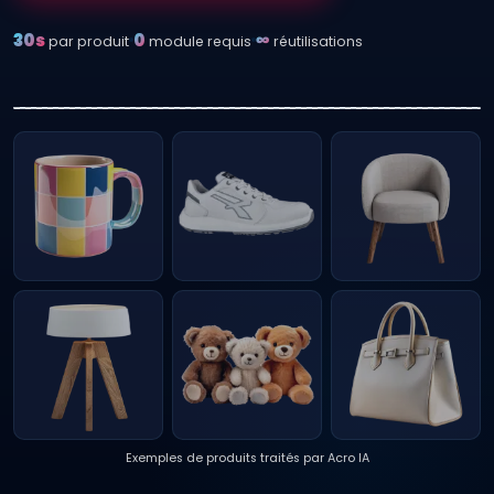
30s
0
∞
par produit
module requis
réutilisations
Avant
Après
Exemples de produits traités par Acro IA