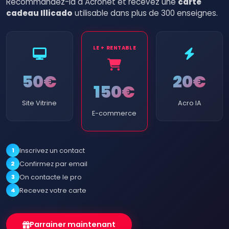
Recommandez-la à Acronet et recevez une
carte
cadeau Illicado
utilisable dans plus de 300 enseignes.
LE + RENTABLE
50€
20€
150€
Site Vitrine
Acro IA
E-commerce
1
Inscrivez un contact
2
Confirmez par email
3
On contacte le pro
4
Recevez votre carte
Parrainer maintenant