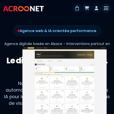
Agence web & IA orientée performance
Agence digitale basée en Alsace - Interventions partout en
France
Le digital devient un
levier
.
Pas une
dépense
.
Nous créons des sites rapides, des
automatisations intelligentes et des solutions
IA pour les entreprises d'Alsace qui veulent plus
de visibilité, plus de demandes et moins de
perte de temps.